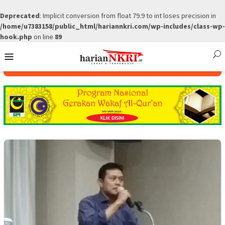
Deprecated
: Implicit conversion from float 79.9 to int loses precision in
/home/u7383158/public_html/hariannkri.com/wp-includes/class-wp-
hook.php
on line
89
Skip
Mobile
to
Menu
content