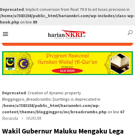
Deprecated
: Implicit conversion from float 79.9 to int loses precision in
/home/u7383158/public_html/hariannkri.com/wp-includes/class-wp-
hook.php
on line
89
Skip
Mobile
to
Menu
content
Deprecated
: Creation of dynamic property
Bloggingpro_Breadcrumbs::$settings is deprecated in
/home/u7383158/public_html/hariannkri.com/wp-
content/themes/bloggingpro/inc/breadcrumbs.php
on line
67
Beranda
HUKUM
Wakil Gubernur Maluku Mengaku Lega