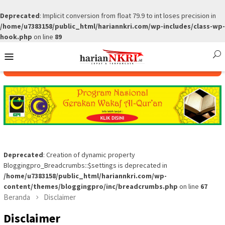
Deprecated
: Implicit conversion from float 79.9 to int loses precision in
/home/u7383158/public_html/hariannkri.com/wp-includes/class-wp-
hook.php
on line
89
Skip
Mobile
to
Menu
content
Deprecated
: Creation of dynamic property
Bloggingpro_Breadcrumbs::$settings is deprecated in
/home/u7383158/public_html/hariannkri.com/wp-
content/themes/bloggingpro/inc/breadcrumbs.php
on line
67
Beranda
Disclaimer
Disclaimer