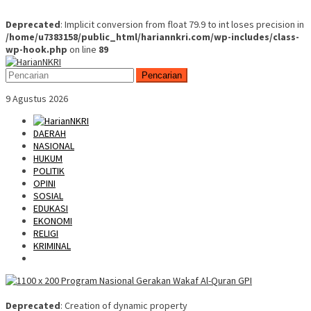
Deprecated
: Implicit conversion from float 79.9 to int loses precision in
/home/u7383158/public_html/hariannkri.com/wp-includes/class-
wp-hook.php
on line
89
Skip
Mobile
to
Menu
Pencarian
content
9 Agustus 2026
DAERAH
NASIONAL
HUKUM
POLITIK
OPINI
SOSIAL
EDUKASI
EKONOMI
RELIGI
KRIMINAL
Deprecated
: Creation of dynamic property