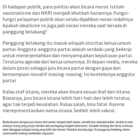
Di hadapan publik, para politisi akan bicara moral. Istilah
nasionalisme dan NKRI menjadi khutbah hariannya. Fungsi-
fungsi pelayanan publik akan selalu dijadikan narasi indahnya.
Apakah idealisme ini juga jadi narasi mereka saat berada di
panggung belakang?
Panggung belakang itu masuk wilayah otoritas ketua umum
partai. Anggota-anggota partai adalah serdadu yang bekerja
untuk menerjemahkan dan menyampaikan keputusan partai.
Terutama agenda dari ketua umumnya. Di depan media, mereka
dalam posisi sebagai juru bicara partai dengan gaya dan
kemampuan inovatif masing-masing. Ini konteksnya anggota
partai.
Kalau staf istana, mereka akan bicara sesuai draf dari istana.
Biasanya, juru bicara istana lebih hati-hati dan lebih teratur,
agar tak terjadi kesalahan. Kalau salah, bisa fatal. Karena
merepresentasikan nama istana. Sedikit lebih sakral.
Berbeda jauh dengan juru bicara dari partai, tampak lebih bebas, atraktif dan meledak-ledak. Seolah ia satu-
satunya orang yang punya otoritas dan pemegang tongkat kebenaran. Semakin lantang dan keras ia bicara,
akan dianggap sebagai orang yang kritis dan berani. Padahal, boneka juga. Di panggung belakang, ketua
umum partai sedang melakukan negosiasi.