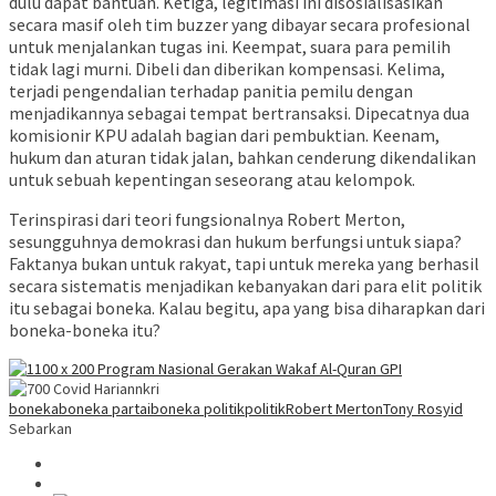
dulu dapat bantuan. Ketiga, legitimasi ini disosialisasikan
secara masif oleh tim buzzer yang dibayar secara profesional
untuk menjalankan tugas ini. Keempat, suara para pemilih
tidak lagi murni. Dibeli dan diberikan kompensasi. Kelima,
terjadi pengendalian terhadap panitia pemilu dengan
menjadikannya sebagai tempat bertransaksi. Dipecatnya dua
komisionir KPU adalah bagian dari pembuktian. Keenam,
hukum dan aturan tidak jalan, bahkan cenderung dikendalikan
untuk sebuah kepentingan seseorang atau kelompok.
Terinspirasi dari teori fungsionalnya Robert Merton,
sesungguhnya demokrasi dan hukum berfungsi untuk siapa?
Faktanya bukan untuk rakyat, tapi untuk mereka yang berhasil
secara sistematis menjadikan kebanyakan dari para elit politik
itu sebagai boneka. Kalau begitu, apa yang bisa diharapkan dari
boneka-boneka itu?
boneka
boneka partai
boneka politik
politik
Robert Merton
Tony Rosyid
Sebarkan