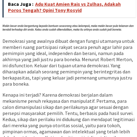
Baca Juga :
Adu Kuat Amien Rais vs Zulhas, Adakah
Poros Tengah? Opini Tony Rosyid
Makin besar anda bergantung kepada bantuan seseorang atau kelompok, maka makin besar pula tekanan dan
kendali terhadap diri anda. Kalau anda sudah dikendalikan, maka itu artinya anda sudah jadi boneka.
Demokrasi yang awalnya dibuat dengan fungsi utamanya untuk
memberi ruang partisipasi rakyat secara penuh agar lahir para
pemimpin yang ideal, independen dan berani, namun pada
akhirnya yang jadi justru para boneka. Menurut Robert Merton,
ini disfunction. Keluar dari tujuan utama demokrasi. Yang
diharapkan adalah seorang pemimpin yang berintegritas dan
berkapasitas, tapi yang keluar jadi pemenang umumnya justru
para boneka.
Kenapa ini terjadi? Karena demokrasi berjalan dalam
mekanisme penuh rekayasa dan manipulatif. Pertama, para
calon dimanipulasi sikap dan perilakunya agar sesuai dengan
persepsi masyarakat pemilih. Tentu, berbasis pada hasil survei.
Kedua, sikap dan perilaku ini didukung dan mendapat legitimasi
dari mereka yang punya otoritas sosial, yaitu para tokoh,
pimpinan ormas, agamawan dan intelektual yang telah lebih