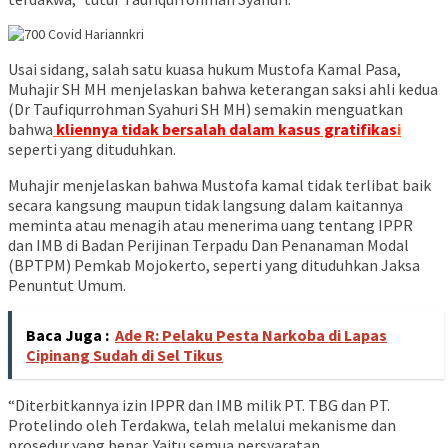
Usai sidang, salah satu kuasa hukum Mustofa Kamal Pasa,
Muhajir SH MH menjelaskan bahwa keterangan saksi ahli kedua
(Dr Taufiqurrohman Syahuri SH MH) semakin menguatkan
bahwa
kliennya tidak bersalah dalam kasus gratifikas
i
seperti yang dituduhkan.
Muhajir menjelaskan bahwa Mustofa kamal tidak terlibat baik
secara kangsung maupun tidak langsung dalam kaitannya
meminta atau menagih atau menerima uang tentang IPPR
dan IMB di Badan Perijinan Terpadu Dan Penanaman Modal
(BPTPM) Pemkab Mojokerto, seperti yang dituduhkan Jaksa
Penuntut Umum.
Baca Juga :
Ade R: Pelaku Pesta Narkoba di Lapas
Cipinang Sudah di Sel Tikus
“Diterbitkannya izin IPPR dan IMB milik PT. TBG dan PT.
Protelindo oleh Terdakwa, telah melalui mekanisme dan
prosedur yang benar. Yaitu semua persyaratan