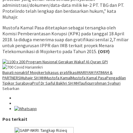
administrasi/dokumen/data-data milik ke-2 PT. TBG dan PT.
Protelindo telah lengkap dan berdasarkan hukum,” kata
Muhajir.
Mustofa Kamal Pasa ditetapkan sebagai tersangka oleh
Komisi Pemberantasan Korupsi (KPK) pada tanggal 18 April
2018. Ia diduga menerima suap dan gratifikasi senilai 2,7 miliar
untuk pengurusan IPPR dan IMB terkait proyek Menara
Telekomunikasi di Mojokerto pada Tahun 2015.
(OSY)
Bupati nonaktif Mojokerto
kasus gratifikasi
MARIYAM FATIMAH &
PARTNERS
Muhajir SH MH
Mustofa Kamal
Mustofa Kamal Pasa
Pengadilan
Tipikor Surabaya
Prof Dr Saiful Bakhri SH MH
Taufiqurrohman Syahuri
Sebarkan
Pos terkait