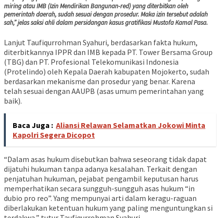
miring atau IMB (Izin Mendirikan Bangunan-red) yang diterbitkan oleh
pemerintah daerah, sudah sesuai dengan prosedur. Maka izin tersebut adalah
sah,” jelas saksi ahli dalam persidangan kasus gratifikasi Mustofa Kamal Pasa.
Lanjut Taufiqurrohman Syahuri, berdasarkan fakta hukum,
diterbitkannya IPPR dan IMB kepada PT. Tower Bersama Group
(TBG) dan PT. Profesional Telekomunikasi Indonesia
(Protelindo) oleh Kepala Daerah kabupaten Mojokerto, sudah
berdasarkan mekanisme dan prosedur yang benar. Karena
telah sesuai dengan AAUPB (asas umum pemerintahan yang
baik).
Baca Juga :
Aliansi Relawan Selamatkan Jokowi Minta
Kapolri Segera Dicopot
“Dalam asas hukum disebutkan bahwa seseorang tidak dapat
dijatuhi hukuman tanpa adanya kesalahan. Terkait dengan
penjatuhan hukuman, pejabat pengambil keputusan harus
memperhatikan secara sungguh-sungguh asas hukum “in
dubio pro reo”. Yang mempunyai arti dalam keragu-raguan
diberlakukan ketentuan hukum yang paling menguntungkan si
terdakwa,” tutur Taufiqurrohman Syahuri.