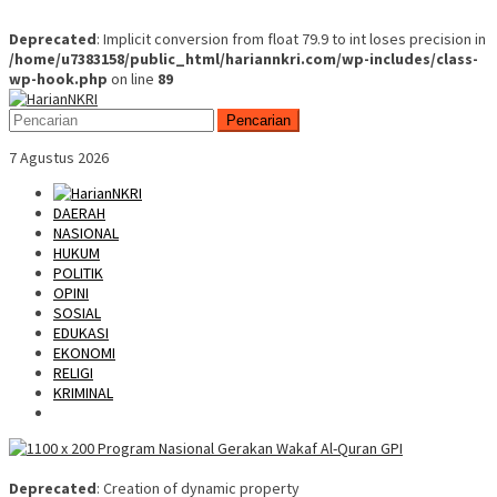
Deprecated
: Implicit conversion from float 79.9 to int loses precision in
/home/u7383158/public_html/hariannkri.com/wp-includes/class-
wp-hook.php
on line
89
Skip
Mobile
to
Menu
Pencarian
content
7 Agustus 2026
DAERAH
NASIONAL
HUKUM
POLITIK
OPINI
SOSIAL
EDUKASI
EKONOMI
RELIGI
KRIMINAL
Deprecated
: Creation of dynamic property