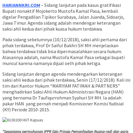
HARIANNKRI.COM
– Sidang lanjutan pada kasus gratifikasi
Bupati nonaktif Mojokerto Mustofa Kamal Pasa, kembali
digelar Pengadilan Tipikor Surabaya, Jalan Juanda, Sidoarjo,
Jawa Timur. Agenda sidang adalah mendengar keterangan
saksi ahli kedua dari pihak kuasa hukum terdakwa.
Pada sidang sebelumnya (10/12/2018), saksi ahli pertama dari
pihak terdakwa, Prof Dr Saiful Bakhri SH MH menjelaskan
bahwa terdakwa tidak bisa dipermasalahkan secara hukum.
Alasannya adalah, nama Mustofa Kamal Pasa sebagai bupati
muncul karena namanya dijual oelh pihak ketiga.
Sidang lanjutan dengan agenda mendengarkan keterangan
saksi ahli kedua dari pihak terdakwa, Senin (17/12/2018). Kali ini
tim dari Kantor Hukum “MARIYAM FATIMAH & PARTNERS”
menghadirkan Saksi Ahli Hukum Administrasi Negara (HAN)
yang bernama Dr Taufiqurrohman Syahuri SH MH. Ia adalah
pakar HAN yang pernah menjadi Komisioner Komisi Yudisial
(KY) Periode 2010-2015.
“Sepanjang permohonan IPPR (Izin Prinsip Pemanfaatan Ruang-red) dan garis