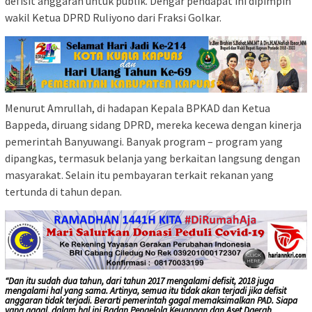
defisit anggaran untuk publik. Dengar pendapat ini dipimpin
wakil Ketua DPRD Ruliyono dari Fraksi Golkar.
Menurut Amrullah, di hadapan Kepala BPKAD dan Ketua
Bappeda, diruang sidang DPRD, mereka kecewa dengan kinerja
pemerintah Banyuwangi. Banyak program – program yang
dipangkas, termasuk belanja yang berkaitan langsung dengan
masyarakat. Selain itu pembayaran terkait rekanan yang
tertunda di tahun depan.
“Dan itu sudah dua tahun, dari tahun 2017 mengalami defisit, 2018 juga
mengalami hal yang sama. Artinya, semua itu tidak akan terjadi jika defisit
anggaran tidak terjadi. Berarti pemerintah gagal memaksimalkan PAD. Siapa
yang gagal, dalam hal ini Badan Pengelola Keuangan dan Aset Daerah