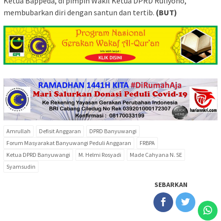
Ketua Bappeda, di pimpin Wakil Ketua DPRD Ruliyono,
membubarkan diri dengan santun dan tertib.
(BUT)
Amrullah
Defisit Anggaran
DPRD Banyuwangi
Forum Masyarakat Banyuwangi Peduli Anggaran
FRBPA
Ketua DPRD Banyuwangi
M. Helmi Rosyadi
Made Cahyana N. SE
Syamsudin
SEBARKAN