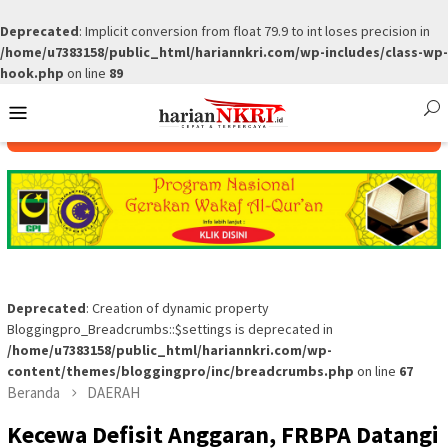
Deprecated
: Implicit conversion from float 79.9 to int loses precision in
/home/u7383158/public_html/hariannkri.com/wp-includes/class-wp-
hook.php
on line
89
Skip
Mobile
to
Menu
content
Deprecated
: Creation of dynamic property
Bloggingpro_Breadcrumbs::$settings is deprecated in
/home/u7383158/public_html/hariannkri.com/wp-
content/themes/bloggingpro/inc/breadcrumbs.php
on line
67
Beranda
DAERAH
Kecewa Defisit Anggaran, FRBPA Datangi