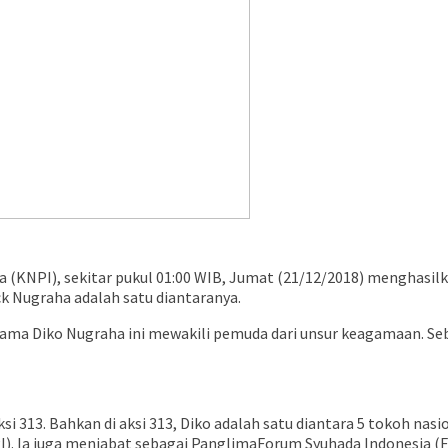
(KNPI), sekitar pukul 01:00 WIB, Jumat (21/12/2018) menghasil
k Nugraha adalah satu diantaranya.
ama Diko Nugraha ini mewakili pemuda dari unsur keagamaan. Se
ksi 313. Bahkan di aksi 313, Diko adalah satu diantara 5 tokoh nas
). Ia juga menjabat sebagai PanglimaForum Syuhada Indonesia (FS