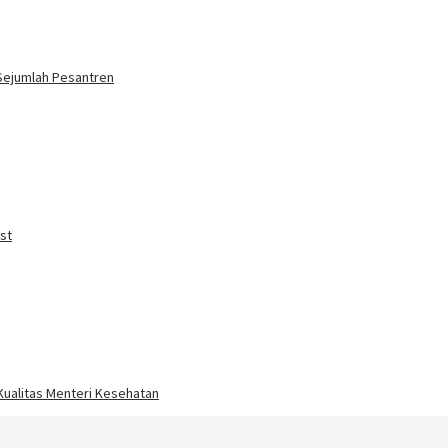
Sejumlah Pesantren
st
 Kualitas Menteri Kesehatan