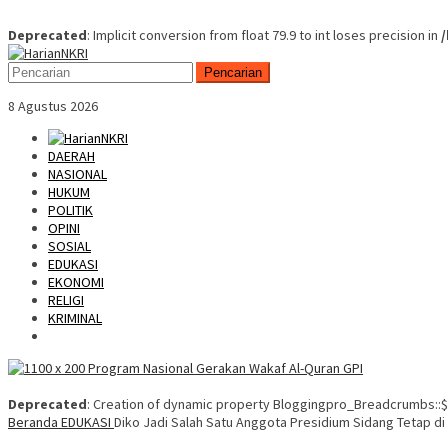
Deprecated
: Implicit conversion from float 79.9 to int loses precision in
Skip
Mobile
to
Menu
Pencarian
content
8 Agustus 2026
DAERAH
NASIONAL
HUKUM
POLITIK
OPINI
SOSIAL
EDUKASI
EKONOMI
RELIGI
KRIMINAL
Deprecated
: Creation of dynamic property Bloggingpro_Breadcrumbs::$
Beranda
EDUKASI
Diko Jadi Salah Satu Anggota Presidium Sidang Tetap d