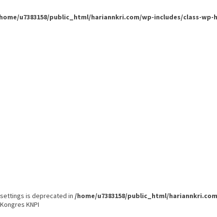
/home/u7383158/public_html/hariannkri.com/wp-includes/class-wp-
settings is deprecated in
/home/u7383158/public_html/hariannkri.c
i Kongres KNPI