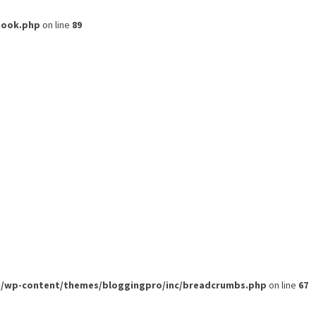
hook.php
on line
89
om/wp-content/themes/bloggingpro/inc/breadcrumbs.php
on line
67