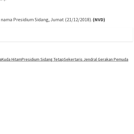
 nama Presidium Sidang, Jumat (21/12/2018).
(NVD)
a
Kuda Hitam
Presidium Sidang Tetap
Sekertaris Jendral Gerakan Pemuda