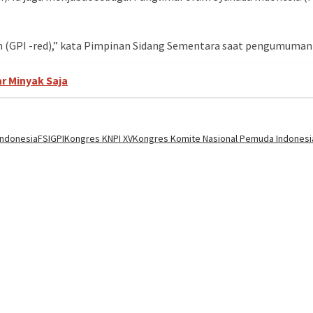
m (GPI -red),” kata Pimpinan Sidang Sementara saat pengumuman
r Minyak Saja
Indonesia
FSI
GPI
Kongres KNPI XV
Kongres Komite Nasional Pemuda Indonesi