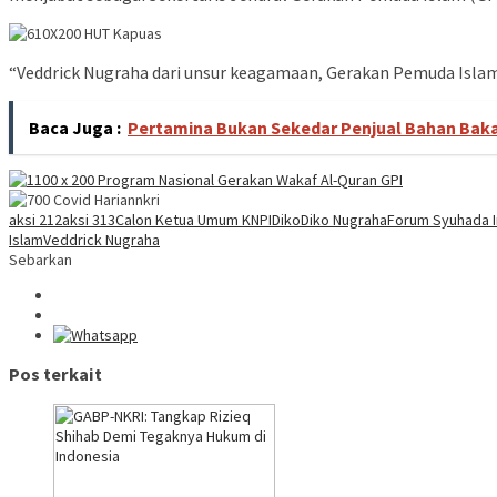
“Veddrick Nugraha dari unsur keagamaan, Gerakan Pemuda Isla
Baca Juga :
Pertamina Bukan Sekedar Penjual Bahan Baka
aksi 212
aksi 313
Calon Ketua Umum KNPI
Diko
Diko Nugraha
Forum Syuhada 
Islam
Veddrick Nugraha
Sebarkan
Pos terkait