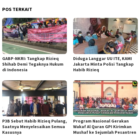
POS TERKAIT
GABP-NKRI: Tangkap Rizieq
Diduga Langgar UU ITE, KAMI
Shihab Demi Tegaknya Hukum
Jakarta Minta Polisi Tangkap
di Indonesia
Habib Rizieq
P3B Sebut Habib Rizieq Pulang,
Program Nasional Gerakan
Saatnya Menyelesaikan Semua
Wakaf Al Quran GPI Kirimkan
Kasusnya
Mushaf ke Sejumlah Pesantren