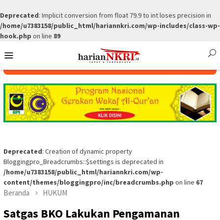
Deprecated
: Implicit conversion from float 79.9 to int loses precision in
/home/u7383158/public_html/hariannkri.com/wp-includes/class-wp-
hook.php
on line
89
Skip
Mobile
to
Menu
content
Deprecated
: Creation of dynamic property
Bloggingpro_Breadcrumbs::$settings is deprecated in
/home/u7383158/public_html/hariannkri.com/wp-
content/themes/bloggingpro/inc/breadcrumbs.php
on line
67
Beranda
HUKUM
Satgas BKO Lakukan Pengamanan