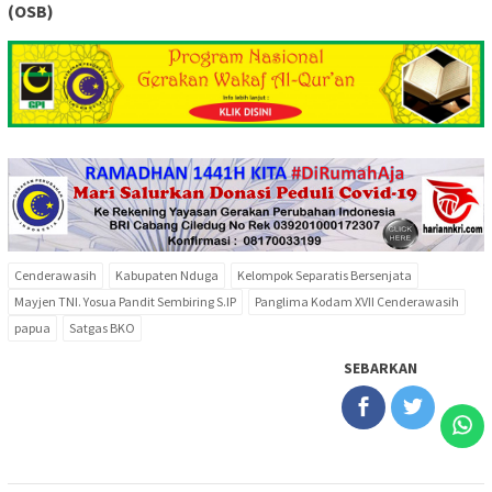
(OSB)
Cenderawasih
Kabupaten Nduga
Kelompok Separatis Bersenjata
Mayjen TNI. Yosua Pandit Sembiring S.IP
Panglima Kodam XVII Cenderawasih
papua
Satgas BKO
SEBARKAN