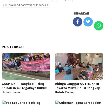
visi Para Kandidat Presiden Indonesia
SEBARKAN
POS TERKAIT
GABP-NKRI: Tangkap Rizieq
Diduga Langgar UU ITE, KAMI
Shihab Demi Tegaknya Hukum
Jakarta Minta Polisi Tangkap
di Indonesia
Habib Rizieq