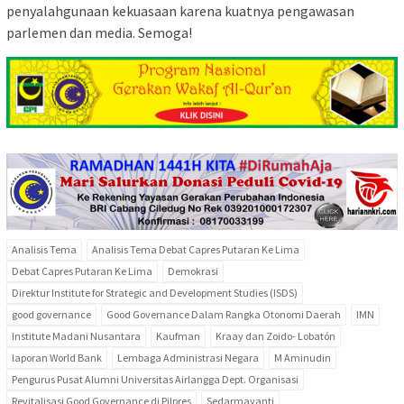
penyalahgunaan kekuasaan karena kuatnya pengawasan
parlemen dan media. Semoga!
Analisis Tema
Analisis Tema Debat Capres Putaran Ke Lima
Debat Capres Putaran Ke Lima
Demokrasi
Direktur Institute for Strategic and Development Studies (ISDS)
good governance
Good Governance Dalam Rangka Otonomi Daerah
IMN
Institute Madani Nusantara
Kaufman
Kraay dan Zoido- Lobatón
laporan World Bank
Lembaga Administrasi Negara
M Aminudin
Pengurus Pusat Alumni Universitas Airlangga Dept. Organisasi
Revitalisasi Good Governance di Pilpres
Sedarmayanti