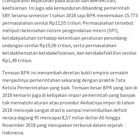
transparansi kepatuhan pada aturan dan keefektifan,
keefisienan. Ini juga ada kemunduran dibanding pemerintah
SBY. Selama semester I tahun 2018 saja BPK menemukan 15.773
permasalahan senilai Rp11,55 triliun. Permasalahan tersebut
meliputi kelemahan sistem pengendalian intern (SPI),
ketidakpatuhan terhadap ketentuan peraturan perundang-
undangan senilai Rp10,06 triliun, serta permasalahan
ketidakhematan ketidakefisienan, dan ketidakefektifan senilai
Rp1,49 triliun.
Temuan BPK ini menambah deretan bukti empiris semakin
menjauhnya pemerintahan sekarang dengan praktik Tata
Kelola Pemerintahan yang baik. Temuan besar BPK yang lain di
2018 kemarin juga di kebijakan impor pemerintah yang banyak
tak mematuhi aturan atau prosedur. Akibatnya impor di tahun
2018 melonjak sangat drastis sampai menimbulkan defisit
neraca dagang RI mencapai 8,57 miliar dollar AS hingga
November 2018 yang merupakan terburuk dalam sejarah
Indonesia.