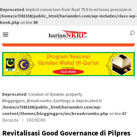
Deprecated
: Implicit conversion from float 79.9 to int loses precision in
/home/u7383158/public_html/hariannkri.com/wp-includes/class-wp-
hook.php
on line
89
Skip
Mobile
to
Menu
content
Deprecated
: Creation of dynamic property
Bloggingpro_Breadcrumbs::$settings is deprecated in
/home/u7383158/public_html/hariannkri.com/wp-
content/themes/bloggingpro/inc/breadcrumbs.php
on line
67
Beranda
EKONOMI
Revitalisasi Good Governance di Pilpres