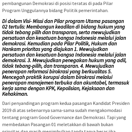
pembangunan Demokrasi di posisi teratas di pada Pilar
Program Unggulannya bidang Politik pemerintahan.
Di dalam Visi- Missi dan Pilar program Utama pasangan
02 tertulis: Membangun keadilan di bidang hukum yang
tidak tebang pilih dan transparan, serta mewujudkan
persatuan dan kesatuan bangsa Indonesia melalui jalan
demokrasi. Kemudian pada Pilar Politik, Hukum dan
Hankam prioritas yang diajukan 1. Mewujudkan
persatuan dan kesatuan bangsa Indonesia melalui jalan
demokrasi. 3. Mewujudkan penegakan hukum yang adil,
tidak tebang-pilih, dan transparan. 4. Mewujudkan
penerapan reformasi birokrasi yang berkualitas 5.
Mencegah praktik korupsi dalam birokrasi melalui
penerapan manajemen terbuka dan akuntabel, termasuk
kerja sama dengan KPK, Kepolisian, Kejaksaan dan
Kehakiman.
Dari penyandingan program kedua pasangan Kandidat Presiden
2019 di atas sebenarnya sama-sama sudah mengakomodasi
tentang program Good Governance dan Demokrasi. Tapi yang
membedakan Pasangan 01 meletakkan di bawah bukan
prioritas dan masih menimbulkan tanda tanya besar jika