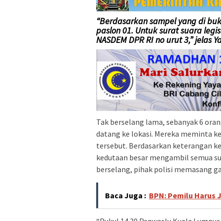
“Berdasarkan sampel yang di buka
paslon 01. Untuk surat suara legi
NASDEM DPR RI no urut 3,” jelas Y
Tak berselang lama, sebanyak 6 oran
datang ke lokasi. Mereka meminta ket
tersebut. Berdasarkan keterangan k
kedutaan besar mengambil semua sur
berselang, pihak polisi memasang gar
Baca Juga :
BPN: Pemilu Harus J
“Pukul 14.30 Panwaslu Kuala Lumpu