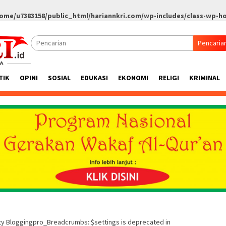
ome/u7383158/public_html/hariannkri.com/wp-includes/class-wp-h
Pencaria
TIK
OPINI
SOSIAL
EDUKASI
EKONOMI
RELIGI
KRIMINAL
rty Bloggingpro_Breadcrumbs::$settings is deprecated in