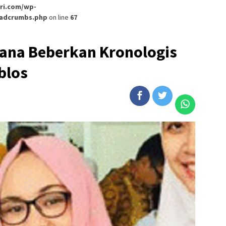
ri.com/wp-
eadcrumbs.php
on line
67
yana Beberkan Kronologis
blos