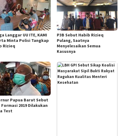
ga Langgar UU ITE, KAMI
P3B Sebut Habib Rizieq
rta Minta Polisi Tangkap
Pulang, Saatnya
b Rizieq
Menyelesaikan Semua
Kasusnya
rnur Papua Barat Sebut
 Formasi 2019 Dilakukan
a Test