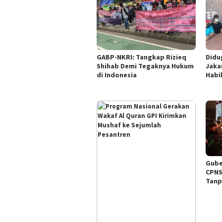
GABP-NKRI: Tangkap Rizieq
Didu
Shihab Demi Tegaknya Hukum
Jaka
di Indonesia
Habi
Gube
CPNS
Tanp