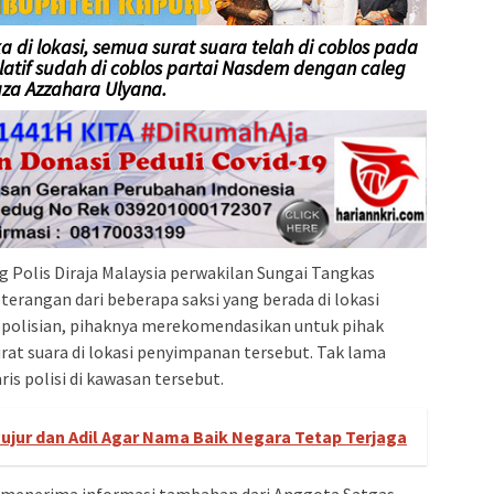
 di lokasi, semua surat suara telah di coblos pada
slatif sudah di coblos partai Nasdem dengan caleg
aza Azzahara Ulyana.
g Polis Diraja Malaysia perwakilan Sungai Tangkas
erangan dari beberapa saksi yang berada di lokasi
epolisian, pihaknya merekomendasikan untuk pihak
at suara di lokasi penyimpanan tersebut. Tak lama
is polisi di kawasan tersebut.
ujur dan Adil Agar Nama Baik Negara Tetap Terjaga
r menerima informasi tambahan dari Anggota Satgas