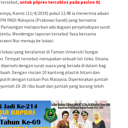
 tersebut,
untuk pilpres tercoblos pada paslon 01
.
annya, Kamis (11/4/2019) pukul 12.48 ia menerima aduan
 BPN PADI Malaysia (Prabowo Sandi) yang bernama
 Parlaungan melaporkan ada dugaan penyeludupan surat
rtentu. Mendengar laporan tersebut Yaza bersama
raeni Nur menuju ke lokasi.
di lokasi yang beralamat di Taman Universiti Sungai
or. Tempat tersebut merupakan sebuah lot toko. Disana
dipenuhi dengan surat suara yang berada di dalam bag
 buah. Dengan rincian 10 kantong plastik hitam dan
putih dengan tulisan Pos Malaysia. Diperkirakan jumlah
ejumlah 10-20 ribu buah dan jumlah yang kurang lebih