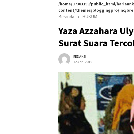
/home/u7383158/public_html/hariannk
content/themes/bloggingpro/inc/br
Beranda
HUKUM
Yaza Azzahara Ul
Surat Suara Terco
REDAKSI
12 April 2019