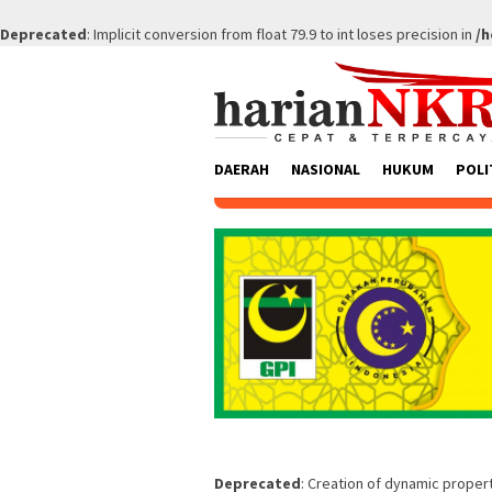
Deprecated
: Implicit conversion from float 79.9 to int loses precision in
/h
Skip
to
content
DAERAH
NASIONAL
HUKUM
POLI
Deprecated
: Creation of dynamic prope