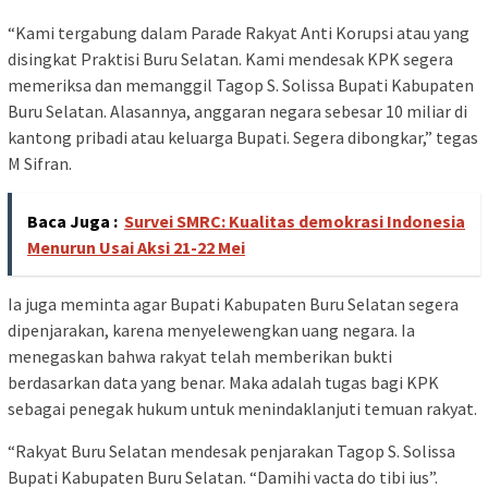
“Kami tergabung dalam Parade Rakyat Anti Korupsi atau yang
disingkat Praktisi Buru Selatan. Kami mendesak KPK segera
memeriksa dan memanggil Tagop S. Solissa Bupati Kabupaten
Buru Selatan. Alasannya, anggaran negara sebesar 10 miliar di
kantong pribadi atau keluarga Bupati. Segera dibongkar,” tegas
M Sifran.
Baca Juga :
Survei SMRC: Kualitas demokrasi Indonesia
Menurun Usai Aksi 21-22 Mei
Ia juga meminta agar Bupati Kabupaten Buru Selatan segera
dipenjarakan, karena menyelewengkan uang negara. Ia
menegaskan bahwa rakyat telah memberikan bukti
berdasarkan data yang benar. Maka adalah tugas bagi KPK
sebagai penegak hukum untuk menindaklanjuti temuan rakyat.
“Rakyat Buru Selatan mendesak penjarakan Tagop S. Solissa
Bupati Kabupaten Buru Selatan. “Damihi vacta do tibi ius”.