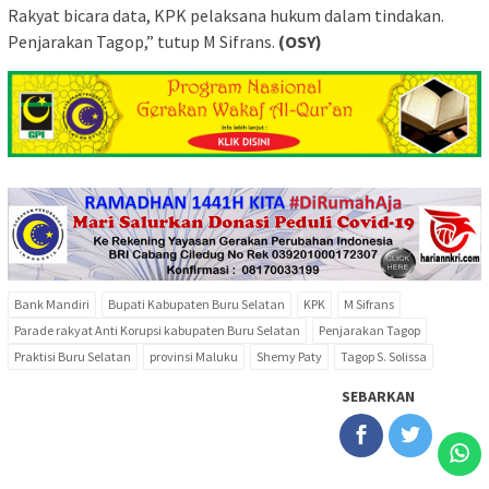
Rakyat bicara data, KPK pelaksana hukum dalam tindakan.
Penjarakan Tagop,” tutup M Sifrans.
(OSY)
Bank Mandiri
Bupati Kabupaten Buru Selatan
KPK
M Sifrans
Parade rakyat Anti Korupsi kabupaten Buru Selatan
Penjarakan Tagop
Praktisi Buru Selatan
provinsi Maluku
Shemy Paty
Tagop S. Solissa
SEBARKAN