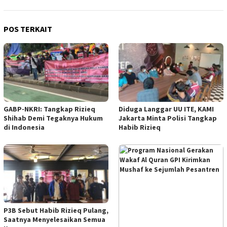
POS TERKAIT
GABP-NKRI: Tangkap Rizieq
Diduga Langgar UU ITE, KAMI
Shihab Demi Tegaknya Hukum
Jakarta Minta Polisi Tangkap
di Indonesia
Habib Rizieq
P3B Sebut Habib Rizieq Pulang,
Saatnya Menyelesaikan Semua