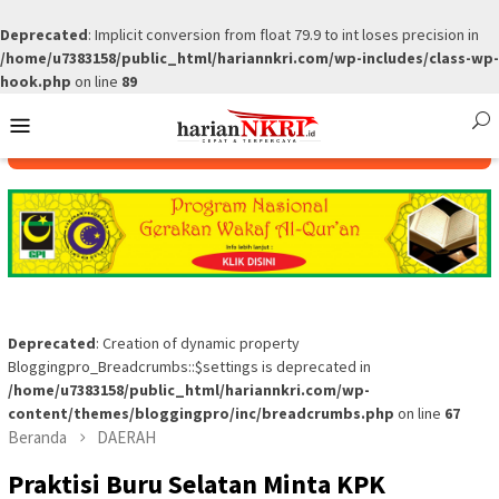
Deprecated
: Implicit conversion from float 79.9 to int loses precision in
/home/u7383158/public_html/hariannkri.com/wp-includes/class-wp-
hook.php
on line
89
Skip
Mobile
to
Menu
content
Deprecated
: Creation of dynamic property
Bloggingpro_Breadcrumbs::$settings is deprecated in
/home/u7383158/public_html/hariannkri.com/wp-
content/themes/bloggingpro/inc/breadcrumbs.php
on line
67
Beranda
DAERAH
Praktisi Buru Selatan Minta KPK