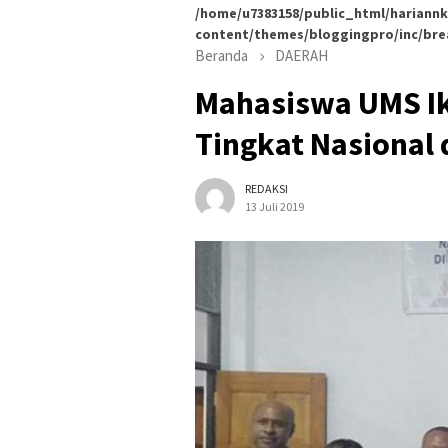
/home/u7383158/public_html/hariannk
content/themes/bloggingpro/inc/br
Beranda
DAERAH
Mahasiswa UMS Ik
Tingkat Nasional 
REDAKSI
13 Juli 2019