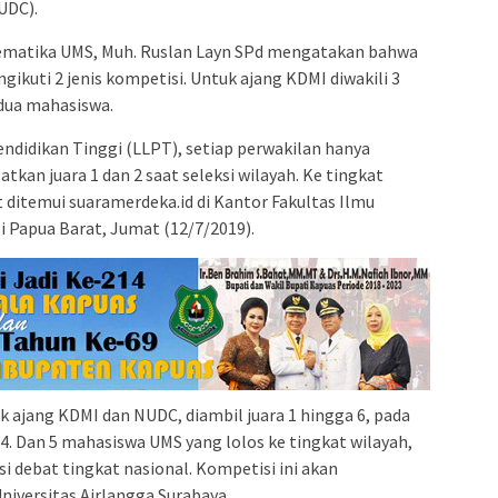
UDC).
tematika UMS, Muh. Ruslan Layn SPd mengatakan bahwa
ikuti 2 jenis kompetisi. Untuk ajang KDMI diwakili 3
dua mahasiswa.
ndidikan Tinggi (LLPT), setiap perwakilan hanya
tkan juara 1 dan 2 saat seleksi wilayah. Ke tingkat
at ditemui suaramerdeka.id di Kantor Fakultas Ilmu
 Papua Barat, Jumat (12/7/2019).
k ajang KDMI dan NUDC, diambil juara 1 hingga 6, pada
 14. Dan 5 mahasiswa UMS yang lolos ke tingkat wilayah,
i debat tingkat nasional. Kompetisi ini akan
Universitas Airlangga Surabaya.