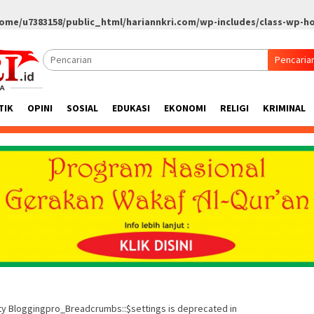
ome/u7383158/public_html/hariannkri.com/wp-includes/class-wp-h
Pencaria
TIK
OPINI
SOSIAL
EDUKASI
EKONOMI
RELIGI
KRIMINAL
rty Bloggingpro_Breadcrumbs::$settings is deprecated in