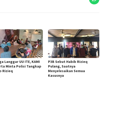
ga Langgar UU ITE, KAMI
P3B Sebut Habib Rizieq
rta Minta Polisi Tangkap
Pulang, Saatnya
b Rizieq
Menyelesaikan Semua
Kasusnya