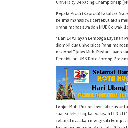
University Debating Championsip (N
Kepala Prodi (Kaprodi) Fakultas Ma
kelima mahasiswa tersebut akan meng
orang mahasiswa dan NUDC diwakili 
“Dari 14 wilayah Lembaga Layanan Pe
diambil dua universitas. Yang mendapa
nasional,” jelas Muh. Ruslan Layn sa
Pendidikan UMS Kota Sorong Provinsi
Lanjut Muh. Ruslan Layn, khusus untu
saat seleksi tingkat wilayah LLDikti
selanjutnya akan mengikuti kompetis
berlangsung pada 14-19 Juli 2019 di 