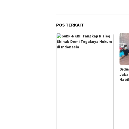
POS TERKAIT
Didu
Jaka
Habi