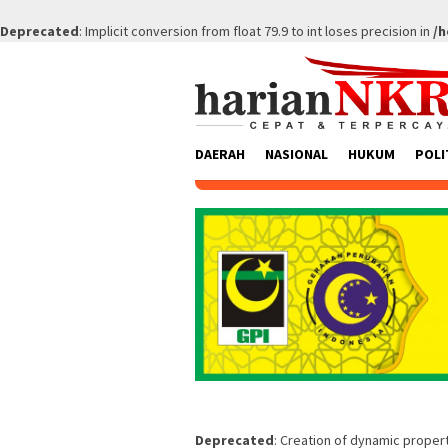
Deprecated
: Implicit conversion from float 79.9 to int loses precision in
/h
Skip
to
content
DAERAH
NASIONAL
HUKUM
POLI
Deprecated
: Creation of dynamic prope