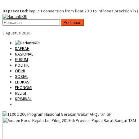
Deprecated
: Implicit conversion from float 79.9 to int loses precision in
Skip
Mobile
to
Menu
Pencarian
content
8 Agustus 2026
DAERAH
NASIONAL
HUKUM
POLITIK
OPINI
SOSIAL
EDUKASI
EKONOMI
RELIGI
KRIMINAL