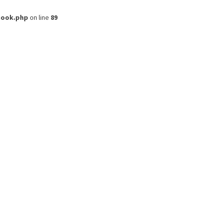
hook.php
on line
89