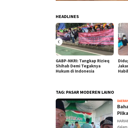
HEADLINES
‹
GABP-NKRI: Tangkap Rizieq
Didu
Shihab Demi Tegaknya
Jaka
Hukum di Indonesia
Habi
TAG:
PASAR MODEREN LAINO
DAERA
Baha
Pilk
HARIA
dalam 