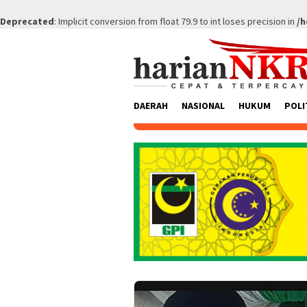
Deprecated
: Implicit conversion from float 79.9 to int loses precision in
/h
Skip
to
content
DAERAH
NASIONAL
HUKUM
POLI