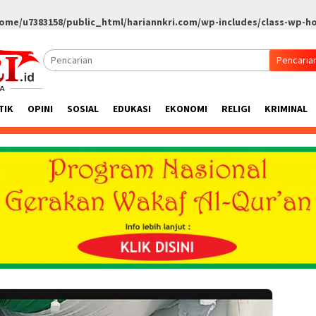
ome/u7383158/public_html/hariannkri.com/wp-includes/class-wp-h
Pencaria
TIK
OPINI
SOSIAL
EDUKASI
EKONOMI
RELIGI
KRIMINAL