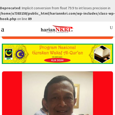
Deprecated
: Implicit conversion from float 79.9 to int loses precision in
/home/u7383158/public_html/hariannkri.com/wp-includes/class-wp-
hook.php
on line
89
Skip
Mobile
to
Menu
content