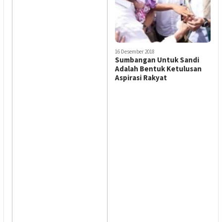
16 Desember 2018
2
a
Sumbangan Untuk Sandi
R
n
Adalah Bentuk Ketulusan
J
Aspirasi Rakyat