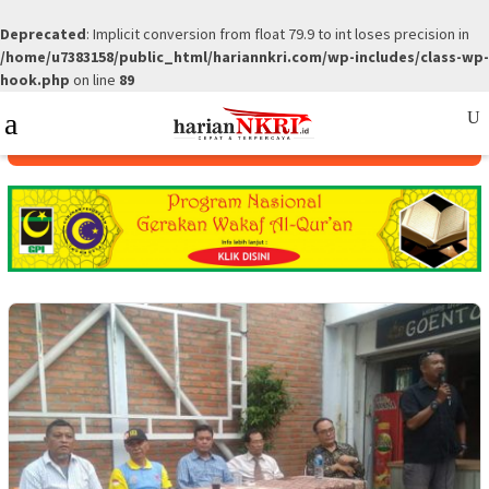
Deprecated
: Implicit conversion from float 79.9 to int loses precision in
/home/u7383158/public_html/hariannkri.com/wp-includes/class-wp-
hook.php
on line
89
Skip
Mobile
to
Menu
content