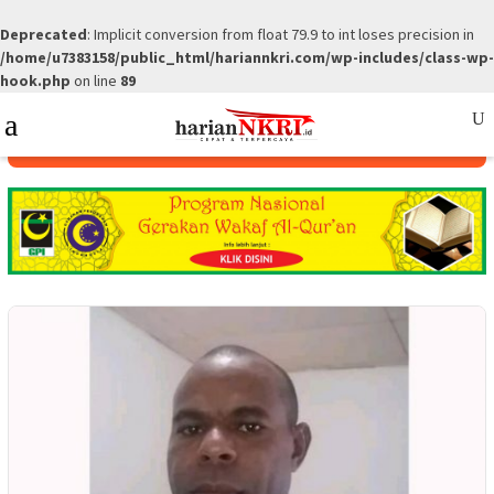
Deprecated
: Implicit conversion from float 79.9 to int loses precision in
/home/u7383158/public_html/hariannkri.com/wp-includes/class-wp-
hook.php
on line
89
Skip
Mobile
to
Menu
content