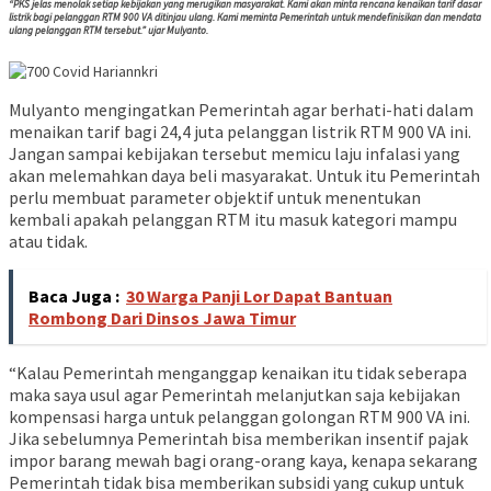
“PKS jelas menolak setiap kebijakan yang merugikan masyarakat. Kami akan minta rencana kenaikan tarif dasar
listrik bagi pelanggan RTM 900 VA ditinjau ulang. Kami meminta Pemerintah untuk mendefinisikan dan mendata
ulang pelanggan RTM tersebut.” ujar Mulyanto.
Mulyanto mengingatkan Pemerintah agar berhati-hati dalam
menaikan tarif bagi 24,4 juta pelanggan listrik RTM 900 VA ini.
Jangan sampai kebijakan tersebut memicu laju infalasi yang
akan melemahkan daya beli masyarakat. Untuk itu Pemerintah
perlu membuat parameter objektif untuk menentukan
kembali apakah pelanggan RTM itu masuk kategori mampu
atau tidak.
Baca Juga :
30 Warga Panji Lor Dapat Bantuan
Rombong Dari Dinsos Jawa Timur
“Kalau Pemerintah menganggap kenaikan itu tidak seberapa
maka saya usul agar Pemerintah melanjutkan saja kebijakan
kompensasi harga untuk pelanggan golongan RTM 900 VA ini.
Jika sebelumnya Pemerintah bisa memberikan insentif pajak
impor barang mewah bagi orang-orang kaya, kenapa sekarang
Pemerintah tidak bisa memberikan subsidi yang cukup untuk