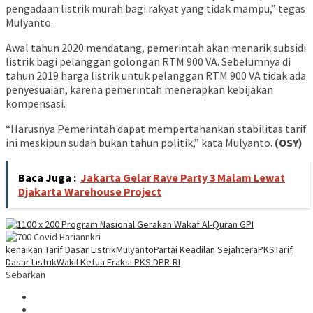
pengadaan listrik murah bagi rakyat yang tidak mampu,” tegas
Mulyanto.
Awal tahun 2020 mendatang, pemerintah akan menarik subsidi
listrik bagi pelanggan golongan RTM 900 VA. Sebelumnya di
tahun 2019 harga listrik untuk pelanggan RTM 900 VA tidak ada
penyesuaian, karena pemerintah menerapkan kebijakan
kompensasi.
“Harusnya Pemerintah dapat mempertahankan stabilitas tarif
ini meskipun sudah bukan tahun politik,” kata Mulyanto.
(OSY)
Baca Juga :
Jakarta Gelar Rave Party 3 Malam Lewat
Djakarta Warehouse Project
kenaikan Tarif Dasar Listrik
Mulyanto
Partai Keadilan Sejahtera
PKS
Tarif
Dasar Listrik
Wakil Ketua Fraksi PKS DPR-RI
Sebarkan