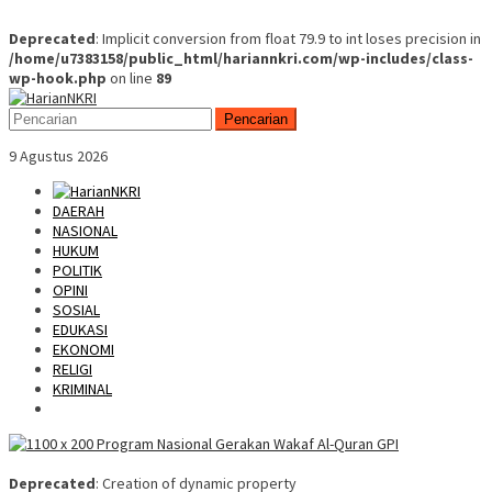
Deprecated
: Implicit conversion from float 79.9 to int loses precision in
/home/u7383158/public_html/hariannkri.com/wp-includes/class-
wp-hook.php
on line
89
Skip
Mobile
to
Menu
Pencarian
content
9 Agustus 2026
DAERAH
NASIONAL
HUKUM
POLITIK
OPINI
SOSIAL
EDUKASI
EKONOMI
RELIGI
KRIMINAL
Deprecated
: Creation of dynamic property