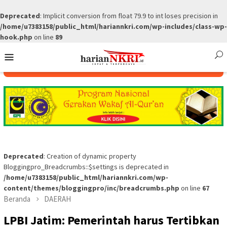
Deprecated
: Implicit conversion from float 79.9 to int loses precision in
/home/u7383158/public_html/hariannkri.com/wp-includes/class-wp-
hook.php
on line
89
Skip
Mobile
to
Menu
content
Deprecated
: Creation of dynamic property
Bloggingpro_Breadcrumbs::$settings is deprecated in
/home/u7383158/public_html/hariannkri.com/wp-
content/themes/bloggingpro/inc/breadcrumbs.php
on line
67
Beranda
DAERAH
LPBI Jatim: Pemerintah harus Tertibkan