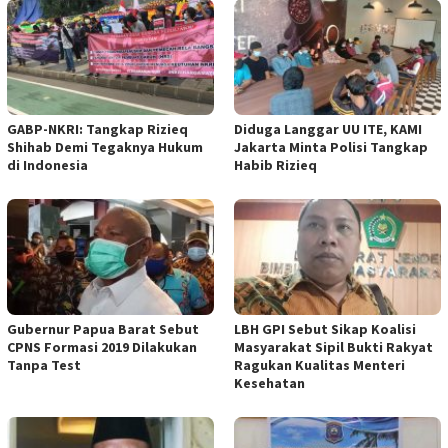
GABP-NKRI: Tangkap Rizieq
Diduga Langgar UU ITE, KAMI
Shihab Demi Tegaknya Hukum
Jakarta Minta Polisi Tangkap
di Indonesia
Habib Rizieq
Gubernur Papua Barat Sebut
LBH GPI Sebut Sikap Koalisi
CPNS Formasi 2019 Dilakukan
Masyarakat Sipil Bukti Rakyat
Tanpa Test
Ragukan Kualitas Menteri
Kesehatan