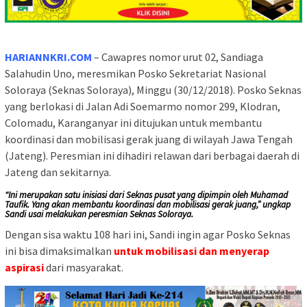
HARIANNKRI.COM
– Cawapres nomor urut 02, Sandiaga
Salahudin Uno, meresmikan Posko Sekretariat Nasional
Soloraya (Seknas Soloraya), Minggu (30/12/2018). Posko Seknas
yang berlokasi di Jalan Adi Soemarmo nomor 299, Klodran,
Colomadu, Karanganyar ini ditujukan untuk membantu
koordinasi dan mobilisasi gerak juang di wilayah Jawa Tengah
(Jateng). Peresmian ini dihadiri relawan dari berbagai daerah di
Jateng dan sekitarnya.
“Ini merupakan satu inisiasi dari Seknas pusat yang dipimpin oleh Muhamad
Taufik. Yang akan membantu koordinasi dan mobilisasi gerak juang,” ungkap
Sandi usai melakukan peresmian Seknas Soloraya.
Dengan sisa waktu 108 hari ini, Sandi ingin agar Posko Seknas
ini bisa dimaksimalkan
untuk mobilisasi dan menyerap
aspirasi
dari masyarakat.