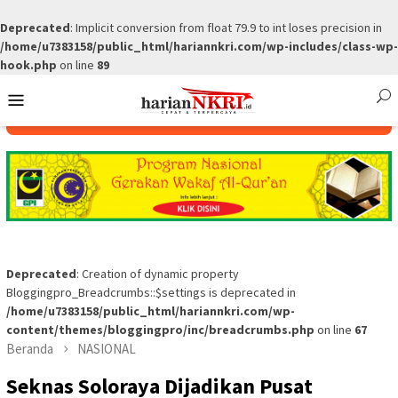
Deprecated
: Implicit conversion from float 79.9 to int loses precision in
/home/u7383158/public_html/hariannkri.com/wp-includes/class-wp-
hook.php
on line
89
Skip
Mobile
to
Menu
content
Deprecated
: Creation of dynamic property
Bloggingpro_Breadcrumbs::$settings is deprecated in
/home/u7383158/public_html/hariannkri.com/wp-
content/themes/bloggingpro/inc/breadcrumbs.php
on line
67
Beranda
NASIONAL
Seknas Soloraya Dijadikan Pusat