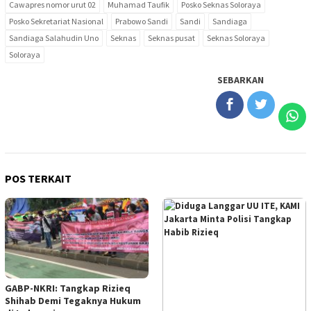
Cawapres nomor urut 02
Muhamad Taufik
Posko Seknas Soloraya
Posko Sekretariat Nasional
Prabowo Sandi
Sandi
Sandiaga
Sandiaga Salahudin Uno
Seknas
Seknas pusat
Seknas Soloraya
Soloraya
SEBARKAN
POS TERKAIT
GABP-NKRI: Tangkap Rizieq
Shihab Demi Tegaknya Hukum