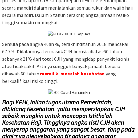
proses penyiapan CJH sampai kepada level berkemampuan
secara mandiri dalam menjalankan semua rukun dan wajib haji
secara mandiri. Dalam 5 tahun terakhir, angka jamaah resiko
tinggi semakin meningkat.
Semula pada angka 40an %, terakhir ditahun 2018 mencaPai
67.7%. Didalamnya termasuk CJH berusia diatas 60 tahun
sebanyak 21% dari total CJH yang mengidap penyakit kronis
atau tidak sakit. Artinya sungguh banyak jamaah berusia
dibawah 60 tahun
memiliki masalah kesehatan
yang
berkualifikasi risiko tinggi.
Bagi KPHI, inilah tugas utama Pemerintah,
dibidang Kesehatan. yaitu mempersiapkan CJH
sebaik mungkin untuk mencapai Istitho’ah
Kesehatan Haji. Tingginya angka risti CJH akan
menyerap anggaran yang sangat besar. Yang pada
akhirnya nienyebabkan tingginya anggaran