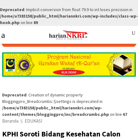
Deprecated
: Implicit conversion from float 79.9 to int loses precision in
/home/u7383158/public_html/hariannkri.com/wp-includes/class-wp-
hook.php
on line
89
Skip
Mobile
to
Menu
content
Deprecated
: Creation of dynamic property
Bloggingpro_Breadcrumbs::$settings is deprecated in
/home/u7383158/public_html/hariannkri.com/wp-
content/themes/bloggingpro/inc/breadcrumbs.php
on line
67
Beranda
EDUKASI
KPHI Soroti Bidang Kesehatan Calon