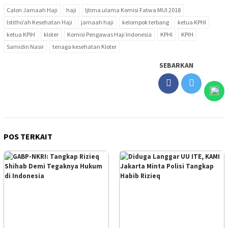
Calon Jamaah Haji
haji
Ijtima ulama Komisi Fatwa MUI 2018
Istitho’ah Kesehatan Haji
jamaah haji
kelompok terbang
ketua KPHI
ketua KPIH
kloter
Komisi Pengawas Haji Indonesia
KPHI
KPIH
Samidin Nasir
tenaga kesehatan Kloter
SEBARKAN
POS TERKAIT