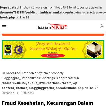
Deprecated
: Implicit conversion from float 79.9 to int loses precision in
/home/u7383158/public_html/hariannkri.com/wp-includes/class-wp-
hook.php
on line
89
Skip
Mobile
to
Menu
content
Deprecated
: Creation of dynamic property
Bloggingpro_Breadcrumbs::$settings is deprecated in
/home/u7383158/public_html/hariannkri.com/wp-
content/themes/bloggingpro/inc/breadcrumbs.php
on line
67
Beranda
EDUKASI
Fraud Kesehatan, Kecurangan Dalam