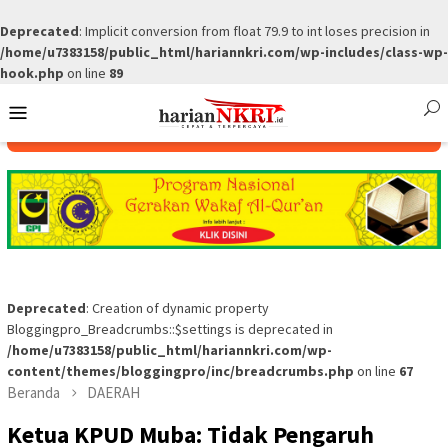
Deprecated
: Implicit conversion from float 79.9 to int loses precision in
/home/u7383158/public_html/hariannkri.com/wp-includes/class-wp-
hook.php
on line
89
Skip
Mobile
to
Menu
content
Deprecated
: Creation of dynamic property
Bloggingpro_Breadcrumbs::$settings is deprecated in
/home/u7383158/public_html/hariannkri.com/wp-
content/themes/bloggingpro/inc/breadcrumbs.php
on line
67
Beranda
DAERAH
Ketua KPUD Muba: Tidak Pengaruh