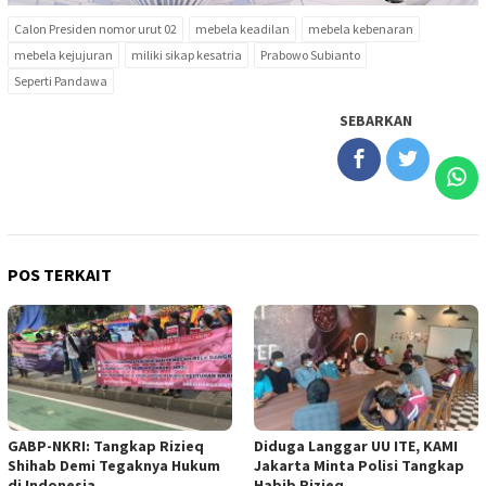
Calon Presiden nomor urut 02
mebela keadilan
mebela kebenaran
mebela kejujuran
miliki sikap kesatria
Prabowo Subianto
Seperti Pandawa
SEBARKAN
POS TERKAIT
GABP-NKRI: Tangkap Rizieq
Diduga Langgar UU ITE, KAMI
Shihab Demi Tegaknya Hukum
Jakarta Minta Polisi Tangkap
di Indonesia
Habib Rizieq