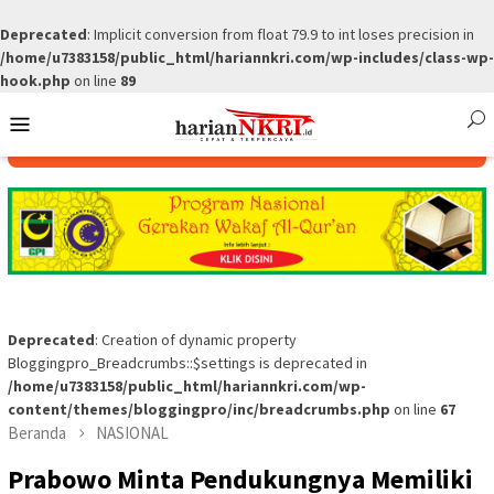
Deprecated
: Implicit conversion from float 79.9 to int loses precision in
/home/u7383158/public_html/hariannkri.com/wp-includes/class-wp-
hook.php
on line
89
Skip
Mobile
to
Menu
content
Deprecated
: Creation of dynamic property
Bloggingpro_Breadcrumbs::$settings is deprecated in
/home/u7383158/public_html/hariannkri.com/wp-
content/themes/bloggingpro/inc/breadcrumbs.php
on line
67
Beranda
NASIONAL
Prabowo Minta Pendukungnya Memiliki