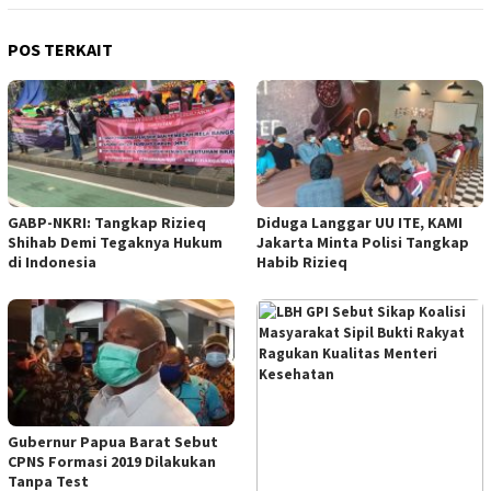
POS TERKAIT
GABP-NKRI: Tangkap Rizieq
Diduga Langgar UU ITE, KAMI
Shihab Demi Tegaknya Hukum
Jakarta Minta Polisi Tangkap
di Indonesia
Habib Rizieq
Gubernur Papua Barat Sebut
CPNS Formasi 2019 Dilakukan
Tanpa Test