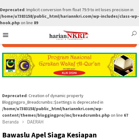
Deprecated
: Implicit conversion from float 79.9 to int loses precision in
/home/u7383158/public_html/hariannkri.com/wp-includes/class-wp-
hook.php
on line
89
Skip
Mobile
to
Menu
content
Deprecated
: Creation of dynamic property
Bloggingpro_Breadcrumbs::$settings is deprecated in
/home/u7383158/public_html/hariannkri.com/wp-
content/themes/bloggingpro/inc/breadcrumbs.php
on line
67
Beranda
DAERAH
Bawaslu Apel Siaga Kesiapan