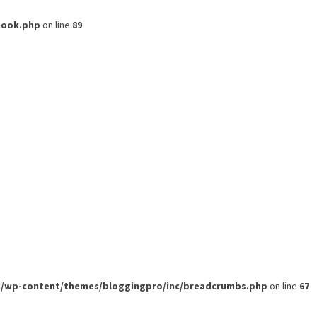
hook.php
on line
89
om/wp-content/themes/bloggingpro/inc/breadcrumbs.php
on line
67