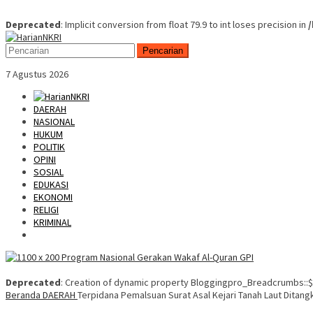
Deprecated
: Implicit conversion from float 79.9 to int loses precision in
Skip
Mobile
to
Menu
Pencarian
content
7 Agustus 2026
DAERAH
NASIONAL
HUKUM
POLITIK
OPINI
SOSIAL
EDUKASI
EKONOMI
RELIGI
KRIMINAL
Deprecated
: Creation of dynamic property Bloggingpro_Breadcrumbs::$
Beranda
DAERAH
Terpidana Pemalsuan Surat Asal Kejari Tanah Laut Ditang