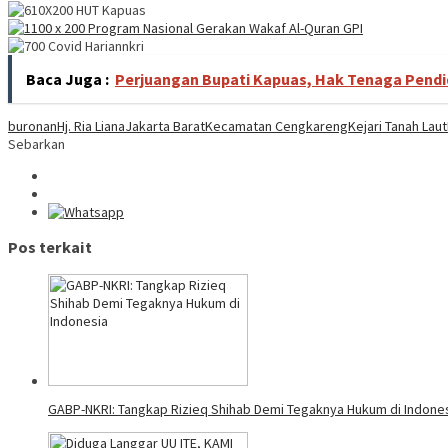
Baca Juga :
Perjuangan Bupati Kapuas, Hak Tenaga Pendi
buronan
Hj. Ria Liana
Jakarta Barat
Kecamatan Cengkareng
Kejari Tanah Laut
Sebarkan
Pos terkait
GABP-NKRI: Tangkap Rizieq Shihab Demi Tegaknya Hukum di Indone