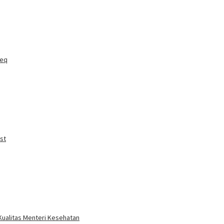
ieq
st
 Kualitas Menteri Kesehatan