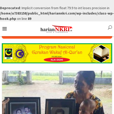
Deprecated
: Implicit conversion from float 79.9 to int loses precision in
/home/u7383158/public_html/hariannkri.com/wp-includes/class-wp-
hook.php
on line
89
Skip
Mobile
to
Menu
content