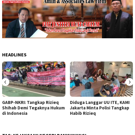
HEADLINES
‹
›
GABP-NKRI: Tangkap Rizieq
Diduga Langgar UU ITE, KAMI
Shihab Demi Tegaknya Hukum
Jakarta Minta Polisi Tangkap
di Indonesia
Habib Rizieq