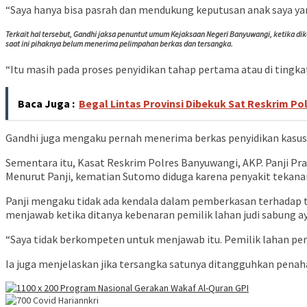
“Saya hanya bisa pasrah dan mendukung keputusan anak saya yan
Terkait hal tersebut, Gandhi jaksa penuntut umum Kejaksaan Negeri Banyuwangi, ketika di
saat ini pihaknya belum menerima pelimpahan berkas dan tersangka.
“Itu masih pada proses penyidikan tahap pertama atau di tingkat
Baca Juga :
Begal Lintas Provinsi Dibekuk Sat Reskrim Po
Gandhi juga mengaku pernah menerima berkas penyidikan kasus
Sementara itu, Kasat Reskrim Polres Banyuwangi, AKP. Panji Pra
Menurut Panji, kematian Sutomo diduga karena penyakit tekana
Panji mengaku tidak ada kendala dalam pemberkasan terhadap t
menjawab ketika ditanya kebenaran pemilik lahan judi sabung a
“Saya tidak berkompeten untuk menjawab itu. Pemilik lahan perju
Ia juga menjelaskan jika tersangka satunya ditangguhkan pena