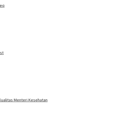
ieq
st
 Kualitas Menteri Kesehatan