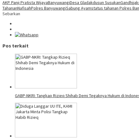
AKP. Panji Pratista Wijaya
Banyuwangi
Desa Gladak
dusun Susukan
Gandhi
ja
Tahanan
Nafisah
Polres Banyuwangi
Sabung Ayam
status tahanan Polres Ba
Sebarkan
Pos terkait
GABP-NKRI: Tangkap Rizieq Shihab Demi Tegaknya Hukum di Indone