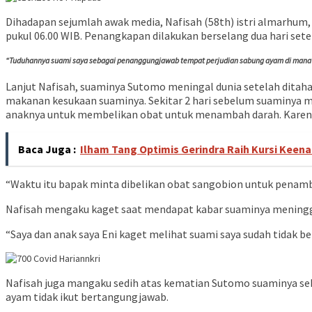
Dihadapan sejumlah awak media, Nafisah (58th) istri almarhum
pukul 06.00 WIB. Penangkapan dilakukan berselang dua hari sete
“Tuduhannya suami saya sebagai penanggungjawab tempat perjudian sabung ayam di mana te
Lanjut Nafisah, suaminya Sutomo meningal dunia setelah ditah
makanan kesukaan suaminya. Sekitar 2 hari sebelum suaminya 
anaknya untuk membelikan obat untuk menambah darah. Karena
Baca Juga :
Ilham Tang Optimis Gerindra Raih Kursi Keen
“Waktu itu bapak minta dibelikan obat sangobion untuk penamb
Nafisah mengaku kaget saat mendapat kabar suaminya meningg
“Saya dan anak saya Eni kaget melihat suami saya sudah tidak be
Nafisah juga mangaku sedih atas kematian Sutomo suaminya sebu
ayam tidak ikut bertangungjawab.