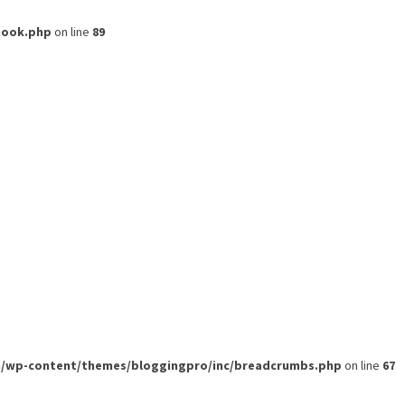
hook.php
on line
89
om/wp-content/themes/bloggingpro/inc/breadcrumbs.php
on line
67