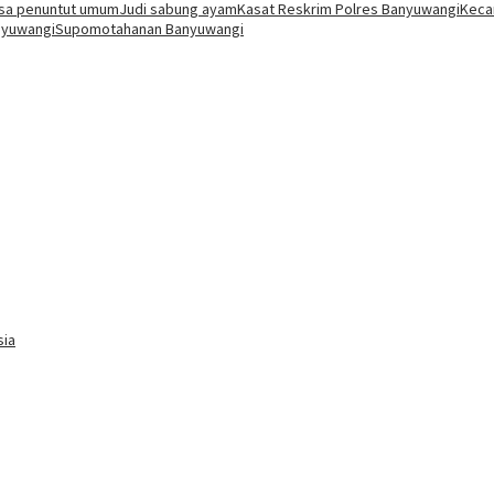
ksa penuntut umum
Judi sabung ayam
Kasat Reskrim Polres Banyuwangi
Keca
nyuwangi
Supomo
tahanan Banyuwangi
sia