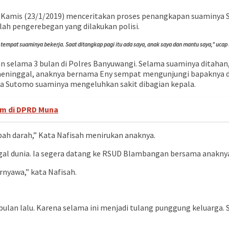
, Kamis (23/1/2019) menceritakan proses penangkapan suaminya 
lah pengerebegan yang dilakukan polisi.
mpat suaminya bekerja. Saat ditangkap pagi itu ada saya, anak saya dan mantu saya,” ucap 
an selama 3 bulan di Polres Banyuwangi. Selama suaminya ditah
meninggal, anaknya bernama Eny sempat mengunjungi bapaknya di
 Sutomo suaminya mengeluhkan sakit dibagian kepala.
am di DPRD Muna
ah darah,” Kata Nafisah menirukan anaknya.
al dunia. Ia segera datang ke RSUD Blambangan bersama anaknya
rnyawa,” kata Nafisah.
lan lalu. Karena selama ini menjadi tulang punggung keluarga. S