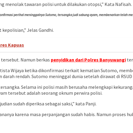
g menolak tawaran polisi untuk dilakukan otopsi,” Kata Nafisah.
konfirmasi perihal meninggalnya Sutomo, tersangka judi sabung ayam, membenarkan telah me
 kepolisian,” Jelas Gandhi.
lres Kapuas
 tersebut. Namun berkas
penyidikan dari Polres Banyuwangi
ter
tista Wijaya ketika dikonfirmasi terkait kematian Sutomo, membe
n darah rendah. Sutomo meninggal dunia setelah dirawat di RSU
ersangka. Selama ini polisi masih berusaha melengkapi kekuran
yam tersebut adalah seorang oknum perwira polisi.
dian sudah diperiksa sebagai saksi,” kata Panji.
hananya karena masa perpanjangan sudah habis. Namun proses hu