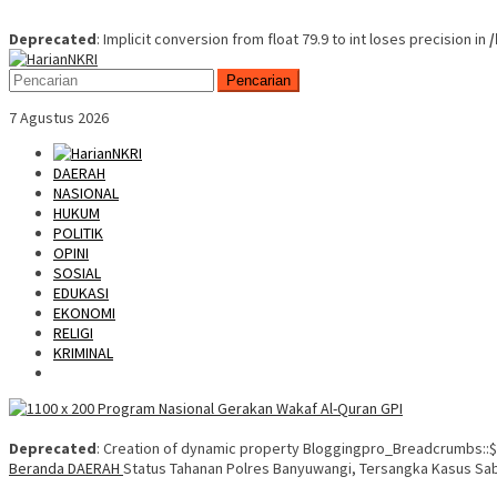
Deprecated
: Implicit conversion from float 79.9 to int loses precision in
Skip
Mobile
to
Menu
Pencarian
content
7 Agustus 2026
DAERAH
NASIONAL
HUKUM
POLITIK
OPINI
SOSIAL
EDUKASI
EKONOMI
RELIGI
KRIMINAL
Deprecated
: Creation of dynamic property Bloggingpro_Breadcrumbs::$
Beranda
DAERAH
Status Tahanan Polres Banyuwangi, Tersangka Kasus Sa