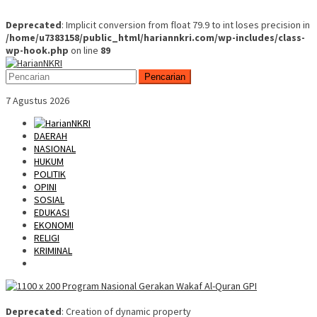
Deprecated
: Implicit conversion from float 79.9 to int loses precision in
/home/u7383158/public_html/hariannkri.com/wp-includes/class-
wp-hook.php
on line
89
Skip
Mobile
to
Menu
Pencarian
content
7 Agustus 2026
DAERAH
NASIONAL
HUKUM
POLITIK
OPINI
SOSIAL
EDUKASI
EKONOMI
RELIGI
KRIMINAL
Deprecated
: Creation of dynamic property