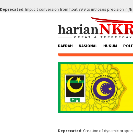
Deprecated
: Implicit conversion from float 79.9 to int loses precision in
/h
Skip
to
content
DAERAH
NASIONAL
HUKUM
POLI
Deprecated
: Creation of dynamic prope