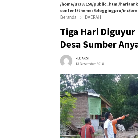
/home/u7383158/public_html/hariannk
content/themes/bloggingpro/inc/br
Beranda
DAERAH
Tiga Hari Diguyur
Desa Sumber Anya
REDAKSI
13 Desember 2018