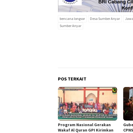
bencana longsor
Desa Sumber Anyar
Jawa
Sumber Anyar
POS TERKAIT
Program Nasional Gerakan
Gube
Wakaf Al Quran GPI Kirimkan
CPNS