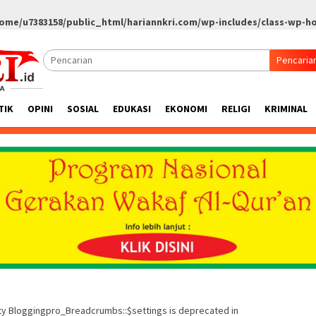
ome/u7383158/public_html/hariannkri.com/wp-includes/class-wp-h
Pencaria
TIK
OPINI
SOSIAL
EDUKASI
EKONOMI
RELIGI
KRIMINAL
rty Bloggingpro_Breadcrumbs::$settings is deprecated in