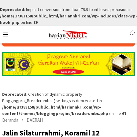
Deprecated
: Implicit conversion from float 79.9 to int loses precision in
/home/u7383158/public_html/hariannkri.com/wp-includes/class-wp-
hook.php
on line
89
Skip
Mobile
to
Menu
content
Deprecated
: Creation of dynamic property
Bloggingpro_Breadcrumbs::$settings is deprecated in
/home/u7383158/public_html/hariannkri.com/wp-
content/themes/bloggingpro/inc/breadcrumbs.php
on line
67
Beranda
DAERAH
Jalin Silaturrahmi, Koramil 12