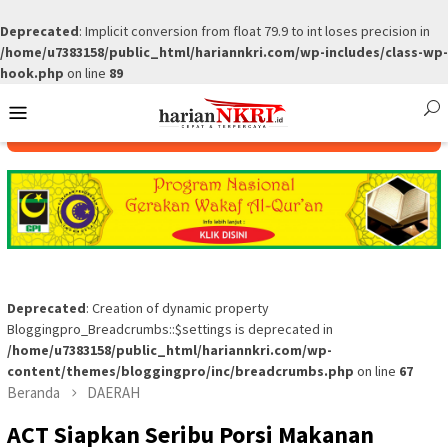
Deprecated
: Implicit conversion from float 79.9 to int loses precision in
/home/u7383158/public_html/hariannkri.com/wp-includes/class-wp-
hook.php
on line
89
Skip
Mobile
to
Menu
content
Deprecated
: Creation of dynamic property
Bloggingpro_Breadcrumbs::$settings is deprecated in
/home/u7383158/public_html/hariannkri.com/wp-
content/themes/bloggingpro/inc/breadcrumbs.php
on line
67
Beranda
DAERAH
ACT Siapkan Seribu Porsi Makanan